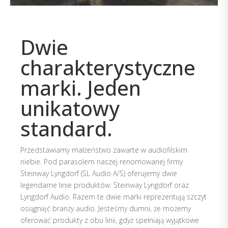
Dwie
charakterystyczne
marki. Jeden
unikatowy
standard.
Przedstawiamy małżeństwo zawarte w audiofilskim
niebie. Pod parasolem naszej renomowanej firmy
Steinway Lyngdorf (SL Audio A/S) oferujemy dwie
legendarne linie produktów: Steinway Lyngdorf oraz
Lyngdorf Audio. Razem te dwie marki reprezentują szczyt
osiągnięć branży audio. Jesteśmy dumni, że możemy
oferować produkty z obu linii, gdyż spełniają wyjątkowe