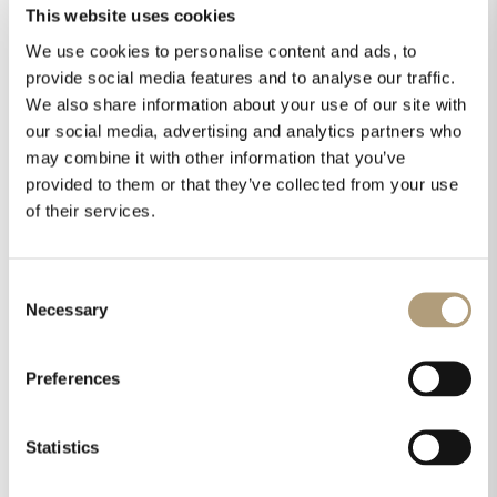
Wszystkie urządzenia Lyngdorf Audio dzielą
This website uses cookies
zaawansowane technologicznie DNA legendarnej linii
We use cookies to personalise content and ads, to
produktów Steinway Lyngdorf i mają dodatkową korzyść
provide social media features and to analyse our traffic.
w postaci wielu możliwości podłączenia i dowolnego
We also share information about your use of our site with
zestawiania z komponentami innych marek.
our social media, advertising and analytics partners who
may combine it with other information that you’ve
provided to them or that they’ve collected from your use
Współpraca partnerska
of their services.
Steinway & Sons
Zaprojektowane, opracowane i wyprodukowane w Danii
Consent
systemy dźwiękowe Steinway Lyngdorf to jedyne systemy
Necessary
Selection
na świecie, które mogą być produkowane we współpracy
ze Steinway & Sons. Steinway Lyngdorf łączy Steinway &
Sons, twórców najwyższej jakości fortepianów na świecie
Preferences
od ponad 165 lat i Petera Lyngdorfa, jednego z
najbardziej przyszłościowych innowatorów audio
Statistics
naszych czasów. Współpraca opiera się na ambitnej
obietnicy – że systemy Steinway Lyngdorf będą w stanie